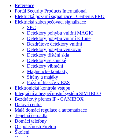
Reference
Portál Security Products International
Elektrická požární signalizace - Cerberus PRO
Elektrická zabezpečovací signalizace
SPC
Detektory pohybu vnitřní MAGIC
Detektory pohybu vnitřní E-Line
Bezdrátové detektory vnitřní
Detektory pohybu venkovní
Detektory tříštění skla
Detektory seismické
Detektory vibrační
Magnetické kontakty
Sirény a majáky
Požární hlásiče v EZS
Elektronická kontrola vstupu
Integrační a bezpečnostní systém SIMTECO
Bezdrátový přenos IP - CAMIBOX
Datová centra
Malá domácí regulace a automatizace
Tepelná čerpadla
Domácí telefony
O společnosti Fireton
Školení