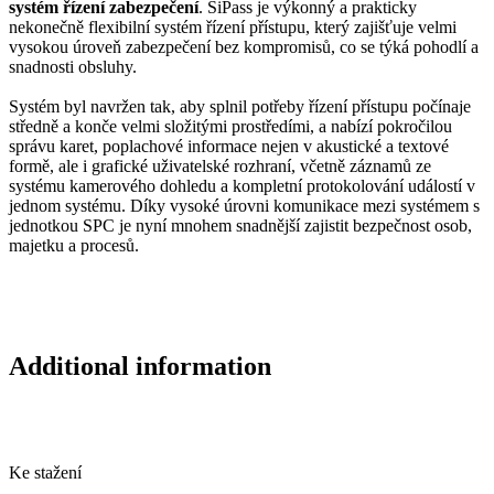
systém řízení zabezpečení
. SiPass je výkonný a prakticky
nekonečně flexibilní systém řízení přístupu, který zajišťuje velmi
vysokou úroveň zabezpečení bez kompromisů, co se týká pohodlí a
snadnosti obsluhy.
Systém byl navržen tak, aby splnil potřeby řízení přístupu počínaje
středně a konče velmi složitými prostředími, a nabízí pokročilou
správu karet, poplachové informace nejen v akustické a textové
formě, ale i grafické uživatelské rozhraní, včetně záznamů ze
systému kamerového dohledu a kompletní protokolování událostí v
jednom systému. Díky vysoké úrovni komunikace mezi systémem s
jednotkou SPC je nyní mnohem snadnější zajistit bezpečnost osob,
majetku a procesů.
Additional information
Ke stažení