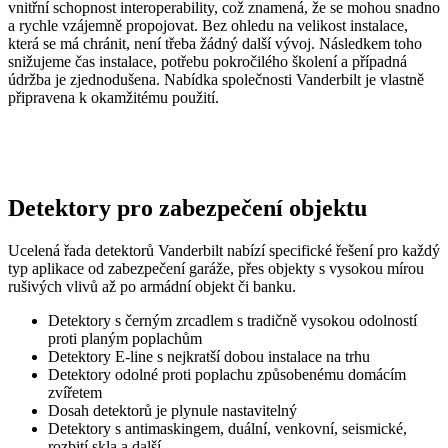
vnitřní schopnost interoperability, což znamená, že se mohou snadno
a rychle vzájemně propojovat. Bez ohledu na velikost instalace,
která se má chránit, není třeba žádný další vývoj. Následkem toho
snižujeme čas instalace, potřebu pokročilého školení a případná
údržba je zjednodušena. Nabídka společnosti Vanderbilt je vlastně
připravena k okamžitému použití.
Detektory pro zabezpečení objektu
Ucelená řada detektorů Vanderbilt nabízí specifické řešení pro každý
typ aplikace od zabezpečení garáže, přes objekty s vysokou mírou
rušivých vlivů až po armádní objekt či banku.
Detektory s černým zrcadlem s tradičně vysokou odolností
proti planým poplachům
Detektory E-line s nejkratší dobou instalace na trhu
Detektory odolné proti poplachu způsobenému domácím
zvířetem
Dosah detektorů je plynule nastavitelný
Detektory s antimaskingem, duální, venkovní, seismické,
rozbití skla a další