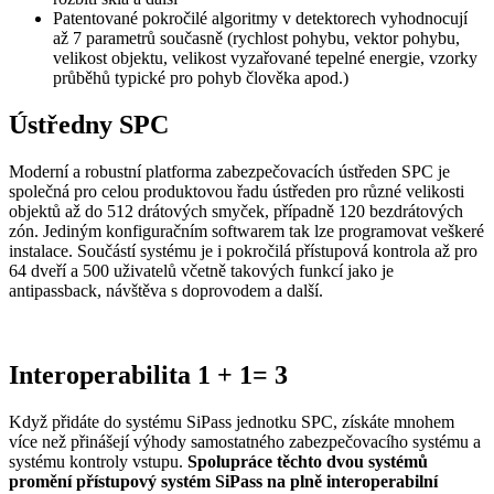
Patentované pokročilé algoritmy v detektorech vyhodnocují
až 7 parametrů současně (rychlost pohybu, vektor pohybu,
velikost objektu, velikost vyzařované tepelné energie, vzorky
průběhů typické pro pohyb člověka apod.)
Ústředny SPC
Moderní a robustní platforma zabezpečovacích ústředen SPC je
společná pro celou produktovou řadu ústředen pro různé velikosti
objektů až do 512 drátových smyček, případně 120 bezdrátových
zón. Jediným konfiguračním softwarem tak lze programovat veškeré
instalace. Součástí systému je i pokročilá přístupová kontrola až pro
64 dveří a 500 uživatelů včetně takových funkcí jako je
antipassback, návštěva s doprovodem a další.
Interoperabilita 1 + 1= 3
Když přidáte do systému SiPass jednotku SPC, získáte mnohem
více než přinášejí výhody samostatného zabezpečovacího systému a
systému kontroly vstupu.
Spolupráce těchto dvou systémů
promění přístupový systém SiPass na plně interoperabilní