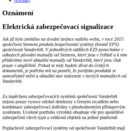
Novinky
Oznámení
Elektrická zabezpečovací signalizace
Jak již bylo zmíněno na úvodní stránce našeho webu, v roce 2015
společnost Siemens prodala bezpečnostní systémy (kromě EPS)
společnosti Vanderbilt. V jednotlivých oddílech EZS ponecháme v
odkazech původní manuály od Siemens, které jsou v češtině a k nim
přidáváme nové aktuální manuály od Vanderbilt, které jsou však
pouze v angličtině. Pokud se tedy budete dívat do českých
dokumentů, je potřeba mít na paměti, že portfolio produktů se
samozřejmě mění a aktuální stav naleznete v nových manuálech od
Vanderbilt
.
Za úspěchem zabezpečovacích systémů společnosti Vanderbilt
nejsou pouze vysoce odolné detektory s černým zrcadlem nebo
kombinace zabezpečovací ústředny s plnohodnotným přístupovým
systémem. Ucelené portfolio výrobků obsahuje vše pro spolehlivé
zabezpečení všech typů a velikostí objektů na jediné platformě.
Poplachové zabezpečovací systémy od společnosti Vanderbilt mají